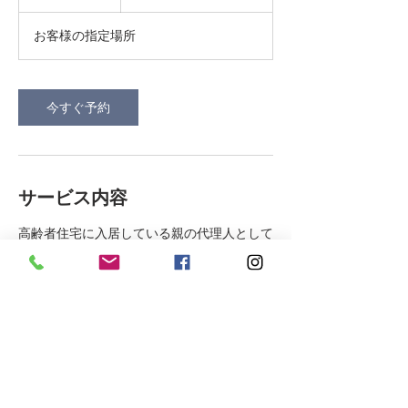
0
は
分
無
お客様の指定場所
料
今すぐ予約
サービス内容
高齢者住宅に入居している親の代理人として
の実家の売却相談。
連絡先
JPN