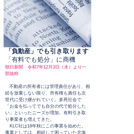
「負動産」でも引き取ります
​「有料でも処分」に商機
朝日新聞 令和7年12月3日（水
）より一
部抜粋
不動産の所有者には管理責任があり、相
続を放棄しない限り、所有権も責任も次
世代に受け継がれていく。多死社会で
「お金を払ってでも自分の代で処分した
い」といったニーズが増加。有料引き取
り事業者も増えてきた。
KLC社は18年秋にこの事業を始めた。
事業としては、相続して困っていた北海