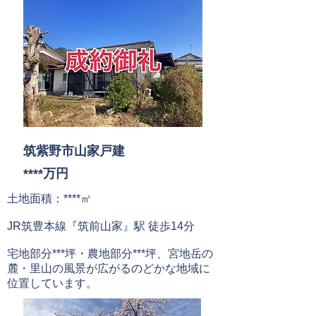
​筑紫野市山家戸建
****万円
土地面積：****㎡
JR筑豊本線『筑前山家
』駅
徒歩14分
​宅地部分***坪・農地部分***坪、宮地岳の
麓・里山の風景が広がるのどかな地域に
位置しています。