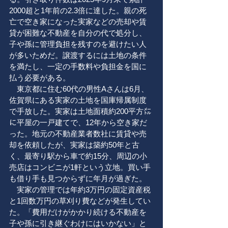
2000超と1年前の2.3倍に達した。親の死
亡で空き家になった実家などの売却や賃
貸が困難な不動産を自分の代で処分し、
子や孫に管理負担を残すのを避けたい人
が多いためだ。譲渡するには土地の条件
を満たし、一定の手数料や負担金を国に
払う必要がある。
東京都に住む60代の男性Aさんは6月、
佐賀県にある実家の土地を国庫帰属制度
で手放した。実家は土地面積約200平方㍍
に平屋の一戸建てで、12年から空き家だ
った。地元の不動産業者数社に賃貸や売
却を依頼したが、実家は築約50年と古
く、最寄り駅から車で約15分、周辺の小
売店はコンビニが1軒という立地。買い手
も借り手も見つからずに年月が過ぎた。
実家の管理では年約3万円の固定資産税
と1回数万円の草刈り費などが発生してい
た。「費用だけがかかり続ける不動産を
子や孫に引き継ぐわけにはいかない」と