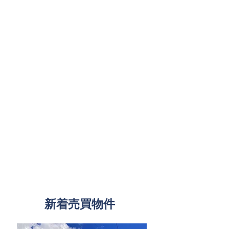
これまで不動産売買をお手伝いしてきた件数です。
詳細はこちら
売買成約率／89.5％
売買契約率／90％
※媒介契約を締結したうち、売買契約に至る割合。
※媒介契約を締結したうち、売買契約に至る割合。
ただし、現在の媒介契約は除きます
ただし、現在の媒介契約は除く（
令和3年11
月現
販売平均日数／100日
在）
※媒介契約後、売買契約締結までにかかる日数の平均
売買契約率／90％
※上記3つの数値は、令和８
年6
月現在のものです。
※媒介契約を締結したうち、売買契約に至る割合。
ただし、現在の媒介契約は除く（
令和3年11
月現
新着売買物件
在）
売買契約率／90％