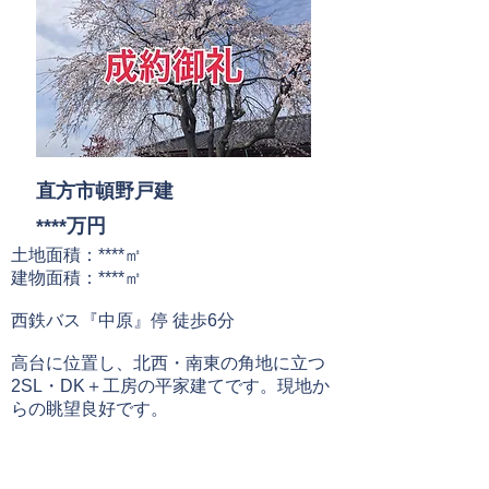
直方市頓野戸建
****万円
土地面積：****㎡
建物面積：****㎡
西鉄バス『中原
』停 徒歩6分
​高台に位置し、北西・南東の角地に立つ
2SL・DK＋工房の平家建てです。現地か
らの眺望良好です。