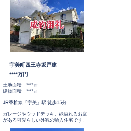
売買契約率／90％
※媒介契約を締結したうち、売買契約に至る割
※媒介契約を締結したうち、売買契約に至る割
合。
合。
ただし、現在の媒介契約は除く（
令和3年11
ただし、現在の媒介契約は除く（
令和3年11
月現在）
月現在）
売買契約率／90％
売買契約率／90％
※媒介契約を締結したうち、売買契約に至る割
※媒介契約を締結したうち、売買契約に至る割
​宇美町四王寺坂戸建
合。
合。
****万円
ただし、現在の媒介契約は除く（
令和3年11
ただし、現在の媒介契約は除く（
令和3年11
土地面積：****㎡
月現在）
月現在）
建物面積：****㎡
JR香椎線『宇美
』駅 徒歩15分
​ガレージやウッドデッキ、緑溢れるお庭
がある可愛らしい外観の輸入住宅です。