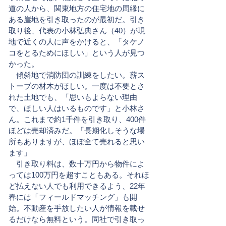
道の人から、関東地方の住宅地の周縁に
ある崖地を引き取ったのが最初だ。引き
取り後、代表の小林弘典さん（40）が現
地で近くの人に声をかけると、「タケノ
コをとるためにほしい」という人が見つ
かった。
傾斜地で消防団の訓練をしたい。薪ス
トーブの材木がほしい。一度は不要とさ
れた土地でも、「思いもよらない理由
で、ほしい人はいるものです」と小林さ
ん。これまで約1千件を引き取り、400件
ほどは売却済みだ。「長期化しそうな場
所もありますが、ほぼ全て売れると思い
ます」
引き取り料は、数十万円から物件によ
っては100万円を超すこともある。それほ
ど払えない人でも利用できるよう、22年
春には「フィールドマッチング」も開
始。不動産を手放したい人が情報を載せ
るだけなら無料という。同社で引き取っ